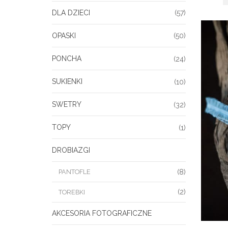
DLA DZIECI
(57)
OPASKI
(50)
PONCHA
(24)
SUKIENKI
(10)
SWETRY
(32)
TOPY
(1)
DROBIAZGI
PANTOFLE
(8)
(2)
TOREBKI
AKCESORIA FOTOGRAFICZNE