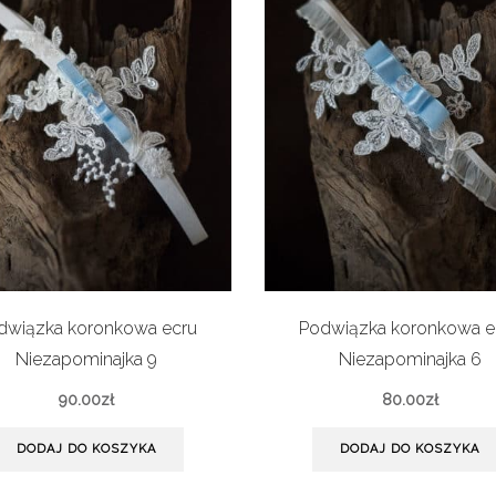
dwiązka koronkowa ecru
Podwiązka koronkowa e
Niezapominajka 9
Niezapominajka 6
90.00
zł
80.00
zł
DODAJ DO KOSZYKA
DODAJ DO KOSZYKA