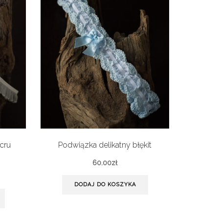
cru
Podwiązka delikatny błękit
60.00
zł
DODAJ DO KOSZYKA