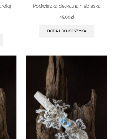
ardką
Podwiązka delikatna niebieska
45.00
zł
DODAJ DO KOSZYKA