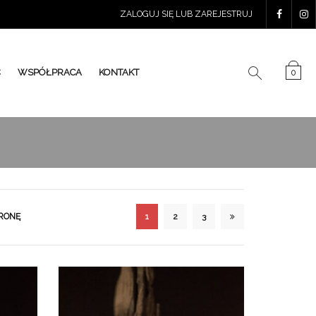
ZALOGUJ SIĘ LUB ZAREJESTRUJ
Ć
WSPÓŁPRACA
KONTAKT
0
1
2
3
RONĘ