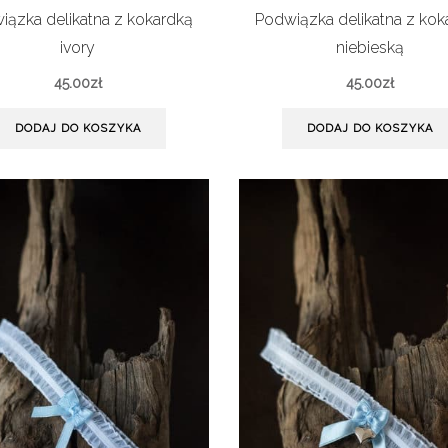
iązka delikatna z kokardką
Podwiązka delikatna z kok
ivory
niebieską
45.00
zł
45.00
zł
DODAJ DO KOSZYKA
DODAJ DO KOSZYKA