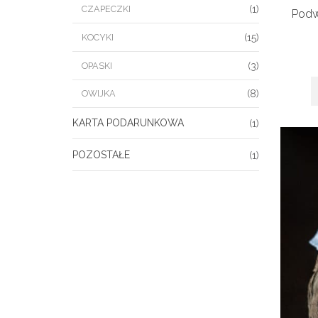
CZAPECZKI
(1)
Podw
KOCYKI
(15)
OPASKI
(3)
(8)
OWIJKA
KARTA PODARUNKOWA
(1)
POZOSTAŁE
(1)