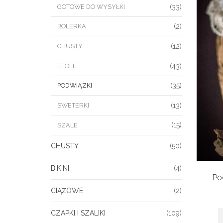
GOTOWE DO WYSYŁKI
(33)
BOLERKA
(2)
CHUSTY
(12)
ETOLE
(43)
PODWIĄZKI
(35)
SWETERKI
(13)
(15)
SZALE
CHUSTY
(50)
BIKINI
(4)
Po
CIĄŻOWE
(2)
CZAPKI I SZALIKI
(109)