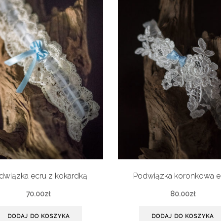
dwiązka ecru z kokardką
Podwiązka koronkowa e
70.00
zł
80.00
zł
DODAJ DO KOSZYKA
DODAJ DO KOSZYKA