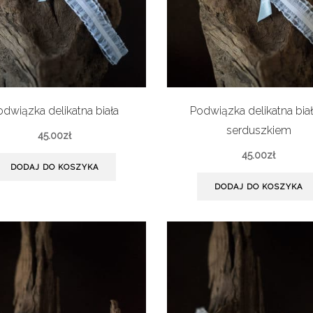
odwiązka delikatna biała
Podwiązka delikatna biał
serduszkiem
45.00
zł
45.00
zł
DODAJ DO KOSZYKA
DODAJ DO KOSZYKA