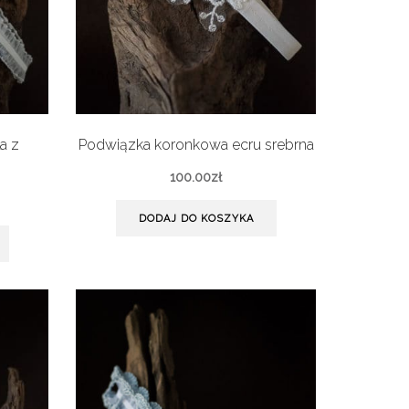
a z
Podwiązka koronkowa ecru srebrna
100.00
zł
DODAJ DO KOSZYKA