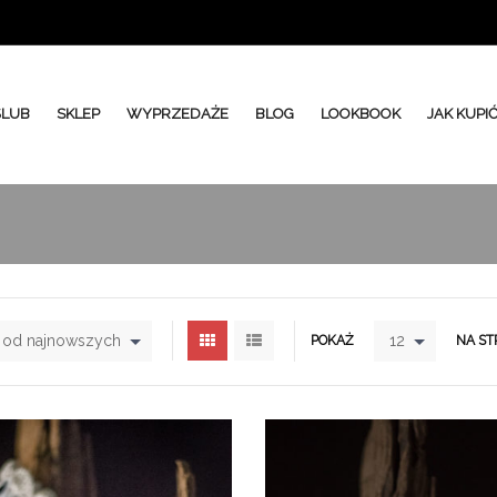
ŚLUB
SKLEP
WYPRZEDAŻE
BLOG
LOOKBOOK
JAK KUPI
j od najnowszych
12
POKAŻ
NA ST