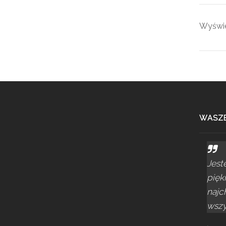
Wyświe
WASZE
Jest
pięk
najc
wszys