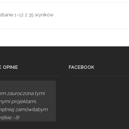
tlanie 1–12 z 35 wyników
 OPINIE
FACEBOOK
em zauroczona tymi
nymi projektami,
hętniej zamówiłabym
tkie ;-)))