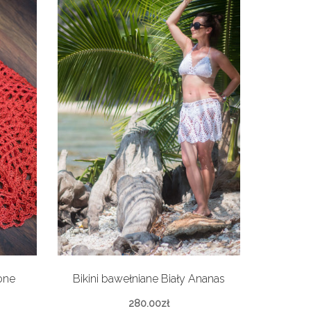
one
Bikini bawełniane Biały Ananas
280.00
zł