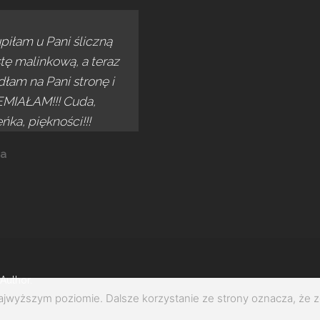
piłam u Pani śliczną
tę malinkową, a teraz
łam na Pani stronę i
MIAŁAM!!! Cuda,
ńka, piękności!!!
a
Author.
najwyższym poziomie. Dalsze korzystanie ze strony oznacza, że z