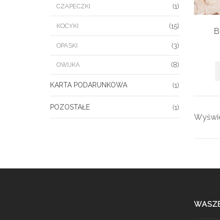
CZAPECZKI
(1)
KOCYKI
(15)
B
OPASKI
(3)
(8)
OWIJKA
KARTA PODARUNKOWA
(1)
POZOSTAŁE
(1)
Wyświe
WASZE