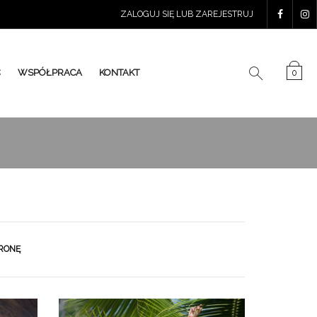
ZALOGUJ SIĘ LUB ZAREJESTRUJ
Ć
WSPÓŁPRACA
KONTAKT
0
RONĘ