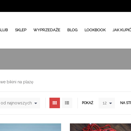
ŚLUB
SKLEP
WYPRZEDAŻE
BLOG
LOOKBOOK
JAK KUPI
e bikini na plażę
j od najnowszych
12
POKAŻ
NA ST