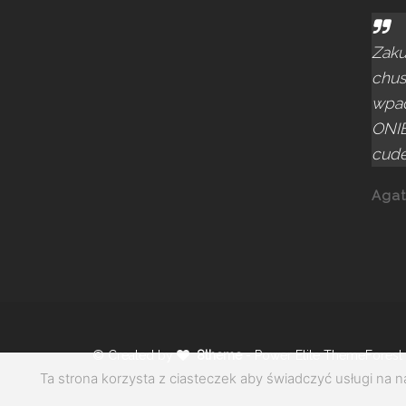
Zaku
chus
wpad
ONIE
cude
Agat
© Created by
8theme
- Power Elite ThemeForest 
Ta strona korzysta z ciasteczek aby świadczyć usługi na 