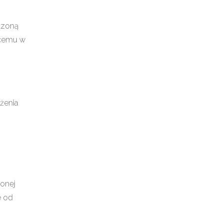
dzoną
ącemu w
żenia
zonej
e od