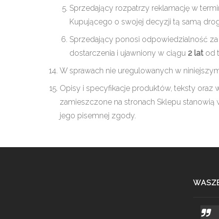
Sprzedający rozpatrzy reklamację w term
Kupującego o swojej decyzji tą samą drog
Sprzedający ponosi odpowiedzialność za 
dostarczenia i ujawniony w ciągu
2 lat
od t
W sprawach nie uregulowanych w niniejszym 
Opisy i specyfikacje produktów, teksty oraz 
zamieszczone na stronach Sklepu stanowią
jego pisemnej zgody.
WASZE