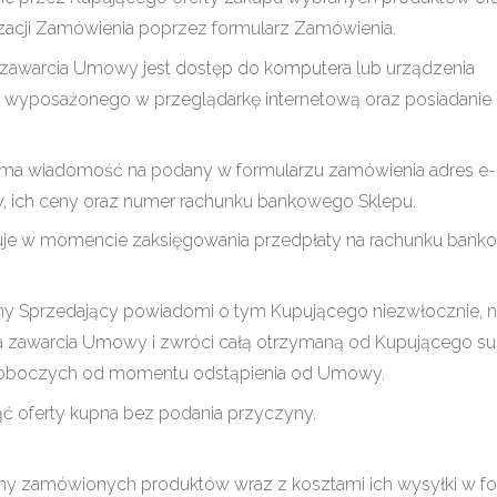
acji Zamówienia poprzez formularz Zamówienia.
awarcia Umowy jest dostęp do komputera lub urządzenia
 i wyposażonego w przeglądarkę internetową oraz posiadanie
yma wiadomość na podany w formularzu zamówienia adres e-
, ich ceny oraz numer rachunku bankowego Sklepu.
ępuje w momencie zaksięgowania przedpłaty na rachunku ban
pny Sprzedający powiadomi o tym Kupującego niezwłocznie, n
dnia zawarcia Umowy i zwróci całą otrzymaną od Kupującego 
dni roboczych od momentu odstąpienia od Umowy.
ąć oferty kupna bez podania przyczyny.
eny zamówionych produktów wraz z kosztami ich wysyłki w f