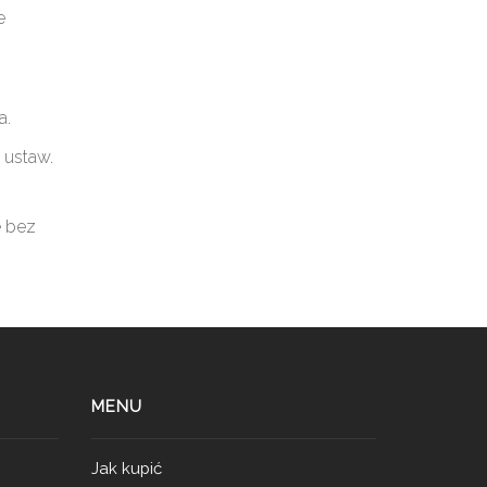
e
a.
 ustaw.
e bez
MENU
Jak kupić