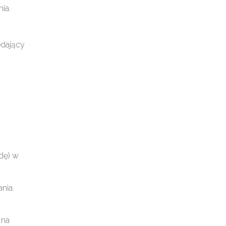
ia.
edający
dę) w
nia.
 na