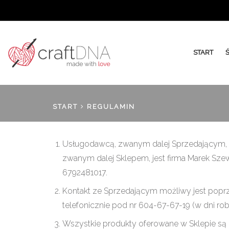
START
START
REGULAMIN
Usługodawcą, zwanym dalej Sprzedającym, w
zwanym dalej Sklepem, jest firma Marek Szew
6792481017.
Kontakt ze Sprzedającym możliwy jest popr
telefonicznie pod nr 604-67-67-19 (w dni ro
Wszystkie produkty oferowane w Sklepie są