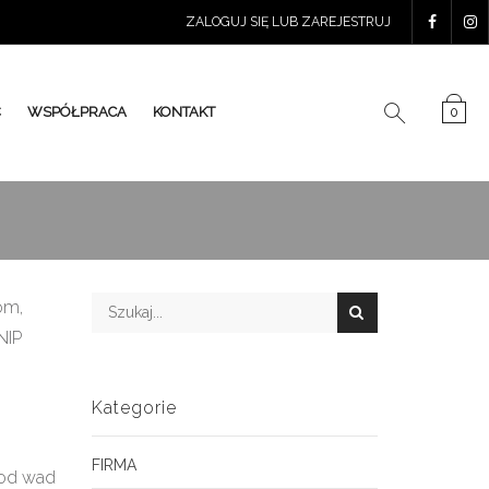
ZALOGUJ SIĘ LUB ZAREJESTRUJ
Ć
WSPÓŁPRACA
KONTAKT
0
om,
NIP
Kategorie
FIRMA
 od wad