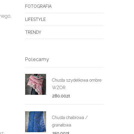
FOTOGRAFIA
nego,
LIFESTYLE
TRENDY
Polecamy
Chusta szydełkowa ombre
C
WZÓR
n
280.00
zł
2
Chusta chabrowa /
C
granatowa
n
az
250.00
zł
2