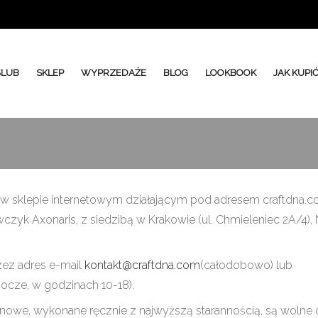
ŚLUB
SKLEP
WYPRZEDAŻE
BLOG
LOOKBOOK
JAK KUPI
 sklepie internetowym działającym pod adresem craftdna.c
czyk Axonaris, z siedzibą w Krakowie (ul. Chmieleniec 2A/4), 
zez adres e-mail
kontakt@craftdna.com
(całodobowo) lub
bocze, w godzinach 10-18).
 nowe, wykonane ręcznie z najwyższą starannością, są wolne