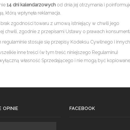
inie
14 dni kalendarzowych
od dnia jej otrzymania i poinformuj
ą, którą wpłynęła reklamacja.
brak zgodności towaru z umową istniejący w chwili jego
ej chwili, zgodnie z przepisami Ustawy o prawach konsument
regulaminie stosuje się przepisy Kodeksu Cywilnego i innych
wszelkie inne treści (w tym treść niniejszego Regulaminu)
 wyłączną własność Sprzedającego i nie mogą być kopiowan
 OPINIE
FACEBOOK