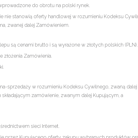
 wprowadzone do obrotu na polski rynek.
e nie stanowią oferty handlowej w rozumieniu Kodeksu Cywil
pna, zwanej dalej Zamówieniem.
pu są cenami brutto i są wyrażone w złotych polskich (PLN).
e złożenia Zamówienia.
i.
a-sprzedaży w rozumieniu Kodeksu Cywilnego, zwaną dalej
składającym zamówienie, zwanym dalej Kupującym, a
rednictwem sieci Internet.
ie przez Kupującego oferty zakupu wybranych produktów or