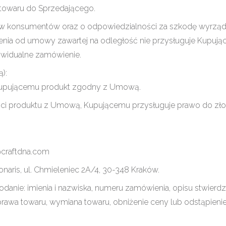
 towaru do Sprzedającego.
raw konsumentów oraz o odpowiedzialności za szkodę wyrzą
enia od umowy zawartej na odległość nie przysługuje Kupuj
ywidualne zamówienie.
):
Kupującemu produkt zgodny z Umową.
ci produktu z Umową, Kupującemu przysługuje prawo do zło
@craftdna.com
aris, ul. Chmieleniec 2A/4, 30-348 Kraków.
danie: imienia i nazwiska, numeru zamówienia, opisu stwierd
rawa towaru, wymiana towaru, obniżenie ceny lub odstąpieni