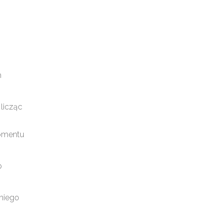
m
licząc
momentu
b
 niego