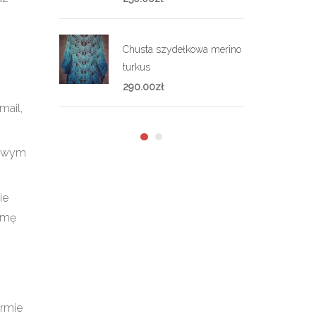
Chusta szydełkowa merino
turkus
290.00
zł
mail,
kowym
ie
sumę
ormie