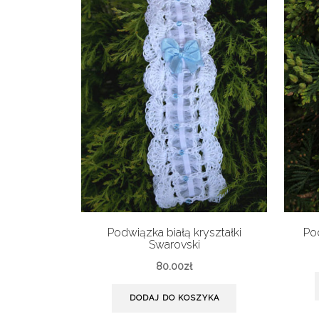
Podwiązka białą kryształki
Po
Swarovski
80.00
zł
DODAJ DO KOSZYKA