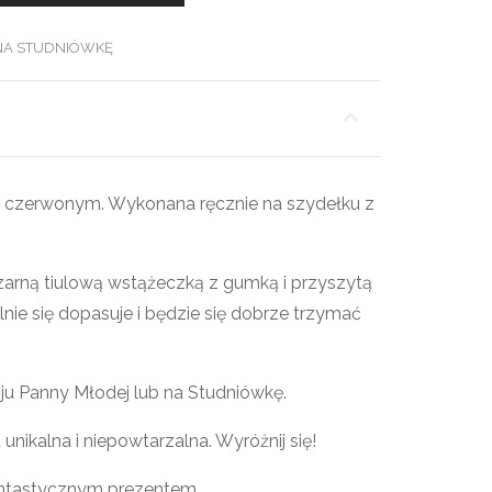
NA STUDNIÓWKĘ
e czerwonym. Wykonana ręcznie na szydełku z
zarną tiulową wstążeczką z gumką i przyszytą
lnie się dopasuje i będzie się dobrze trzymać
oju Panny Młodej lub na Studniówkę.
nikalna i niepowtarzalna. Wyróżnij się!
ntastycznym prezentem.