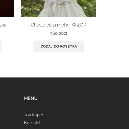
zką
Chusta biała moher WZÓR
Etola 
360.00
zł
DODAJ DO KOSZYKA
DO
MENU
Jak kupić
Kontakt