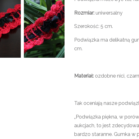
Rozmiar:
uniwersalny
Szerokość: 5 cm.
Podwiązka ma delikatną gum
cm.
Materiał:
ozdobne nici, czar
Tak oceniają nasze podwiąz
„Podwiązka piękna, w porów
aukcjach, to jest zdecydowan
bardzo staranne. Gumka w p