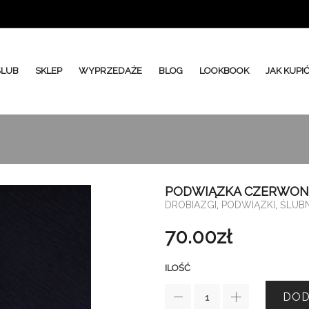
ŚLUB
SKLEP
WYPRZEDAŻE
BLOG
LOOKBOOK
JAK KUPI
PODWIĄZKA CZERWON
,
,
DROBIAZGI
PODWIĄZKI
ŚLUB
70.00
zł
ILOŚĆ
DOD