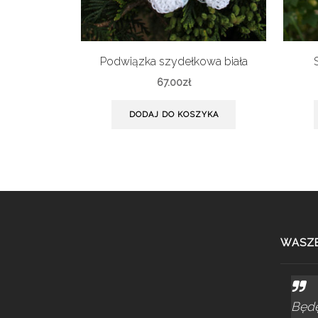
Podwiązka szydełkowa biała
67.00
zł
DODAJ DO KOSZYKA
WASZE
Będę