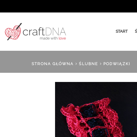
START
STRONA GŁÓWNA
ŚLUBNE
PODWIĄZKI