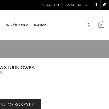
ZALOGUJ SIĘ LUB ZAREJESTRUJ
Ć
WSPÓŁPRACA
KONTAKT
0
A STUDNIÓWKA
NE
AJ DO KOSZYKA