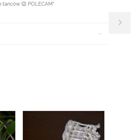
ch tańców 😉 POLECAM”