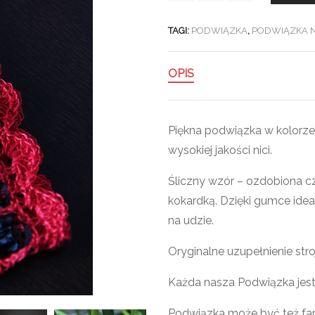
TAGI:
PODWIĄZKA
,
PODWIĄZKA 
OPIS
Piękna podwiązka w kolorz
wysokiej jakości nici.
Śliczny wzór – ozdobiona c
kokardką. Dzięki gumce idea
na udzie.
Oryginalne uzupełnienie str
Każda nasza Podwiązka jest u
Podwiązka może być też fa