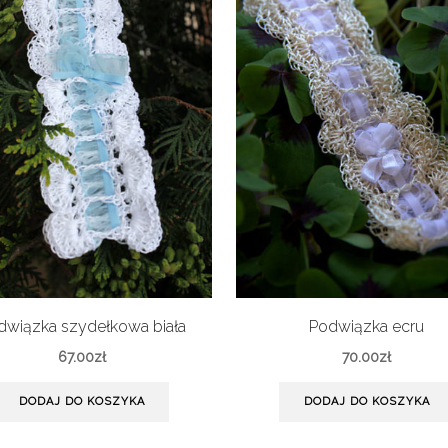
dwiązka szydełkowa biała
Podwiązka ecru
67.00
zł
70.00
zł
DODAJ DO KOSZYKA
DODAJ DO KOSZYKA