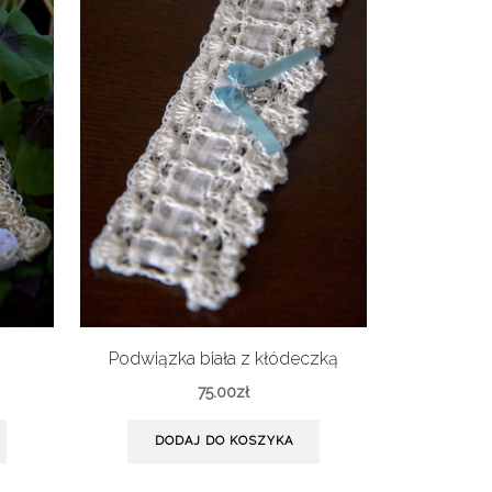
Podwiązka biała z kłódeczką
75.00
zł
DODAJ DO KOSZYKA