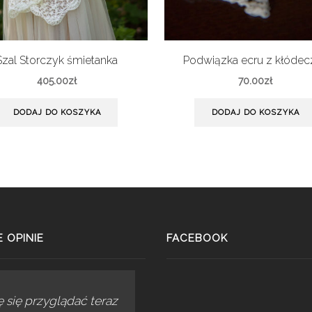
Szal Storczyk śmietanka
Podwiązka ecru z kłódec
405.00
zł
70.00
zł
DODAJ DO KOSZYKA
DODAJ DO KOSZYKA
 OPINIE
FACEBOOK
 się przyglądać teraz