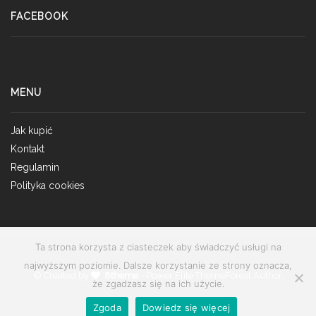
FACEBOOK
MENU
Jak kupić
Kontakt
Regulamin
Polityka cookies
Ta strona korzysta z ciasteczek aby świadczyć usługi na
najwyższym poziomie. Dalsze korzystanie ze strony oznacza,
© Created by
8theme
- Power Elite ThemeForest Author.
że zgadzasz się na ich użycie.
Zgoda
Dowiedz się więcej