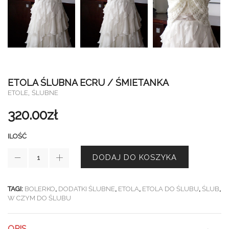
ETOLA ŚLUBNA ECRU / ŚMIETANKA
,
ETOLE
ŚLUBNE
320.00
zł
ILOŚĆ
DODAJ DO KOSZYKA
TAGI:
BOLERKO
,
DODATKI ŚLUBNE
,
ETOLA
,
ETOLA DO ŚLUBU
,
ŚLUB
,
W CZYM DO ŚLUBU
OPIS