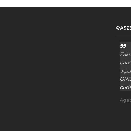
WASZE
Zaku
chus
wpad
ONIE
cude
Agat