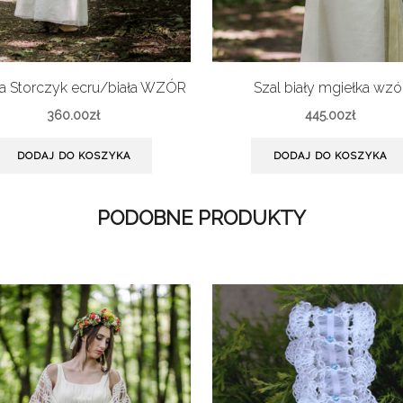
a Storczyk ecru/biała WZÓR
Szal biały mgiełka wzó
360.00
zł
445.00
zł
DODAJ DO KOSZYKA
DODAJ DO KOSZYKA
PODOBNE PRODUKTY