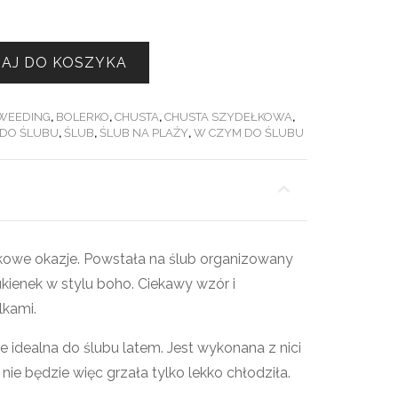
AJ DO KOSZYKA
WEEDING
,
BOLERKO
,
CHUSTA
,
CHUSTA SZYDEŁKOWA
,
 DO ŚLUBU
,
ŚLUB
,
ŚLUB NA PLAŻY
,
W CZYM DO ŚLUBU
kowe okazje. Powstała na ślub organizowany
ukienek w stylu boho. Ciekawy wzór i
lkami.
e idealna do ślubu latem. Jest wykonana z nici
ie będzie więc grzała tylko lekko chłodziła.