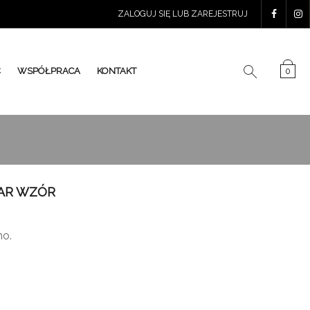
ZALOGUJ SIĘ LUB ZAREJESTRUJ
Ć
WSPÓŁPRACA
KONTAKT
0
AR WZÓR
ho.