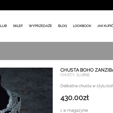
ŚLUB
SKLEP
WYPRZEDAŻE
BLOG
LOOKBOOK
JAK KUPI
CHUSTA BOHO ZANZIB
,
CHUSTY
ŚLUBNE
Delikatna chusta w stylu bo
430.00
zł
1 w magazynie