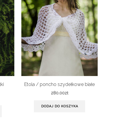
ki
Etola / poncho szydełkowe białe
Szal
280.00
zł
DODAJ DO KOSZYKA
DO