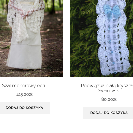
Szal moherowy ecru
Podwiązka białą kryształ
Swarovski
415.00
zł
80.00
zł
DODAJ DO KOSZYKA
DODAJ DO KOSZYKA