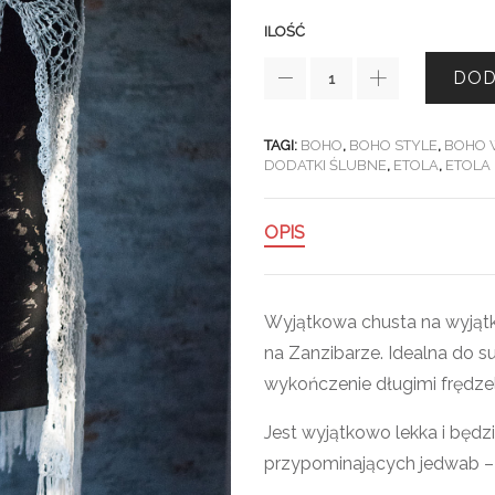
ILOŚĆ
DOD
TAGI:
BOHO
,
BOHO STYLE
,
BOHO 
DODATKI ŚLUBNE
,
ETOLA
,
ETOLA
OPIS
Wyjątkowa chusta na wyjąt
na Zanzibarze. Idealna do s
wykończenie długimi frędze
Jest wyjątkowo lekka i będzi
przypominających jedwab – n