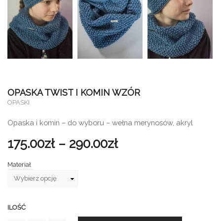
OPASKA TWIST I KOMIN WZÓR
OPASKI
Opaska i komin – do wyboru – wełna merynosów, akryl
175.00
zł
–
290.00
zł
Materiał
ILOŚĆ