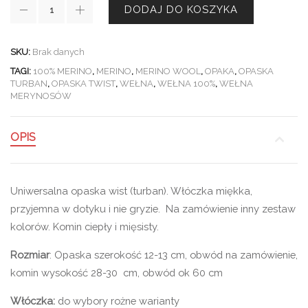
DODAJ DO KOSZYKA
SKU:
Brak danych
TAGI:
100% MERINO
,
MERINO
,
MERINO WOOL
,
OPAKA
,
OPASKA
TURBAN
,
OPASKA TWIST
,
WEŁNA
,
WEŁNA 100%
,
WEŁNA
MERYNOSÓW
OPIS
Uniwersalna opaska wist (turban). Włóczka miękka,
przyjemna w dotyku i nie gryzie. Na zamówienie inny zestaw
kolorów. Komin ciepły i mięsisty.
Rozmiar
: Opaska szerokość 12-13 cm, obwód na zamówienie,
komin wysokość 28-30 cm, obwód ok 60 cm
Włóczka:
do wybory rożne warianty