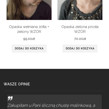
Opaska wełniana żółta +
Opaska zielona prosta
zielony WZÓR
WZÓR
95.00
zł
70.00
zł
DODAJ DO KOSZYKA
DODAJ DO KOSZYKA
WASZE OPINIE
Zakupiłam u Pani śliczną chustę malinkową, a