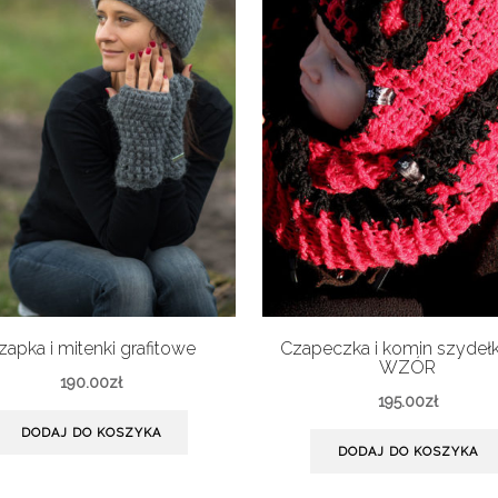
zapka i mitenki grafitowe
Czapeczka i komin szyde
WZÓR
190.00
zł
195.00
zł
DODAJ DO KOSZYKA
DODAJ DO KOSZYKA