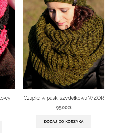
łkowy
Czapka w paski szydełkowa WZÓR
Opaska sz
95.00
zł
DODAJ DO KOSZYKA
DO