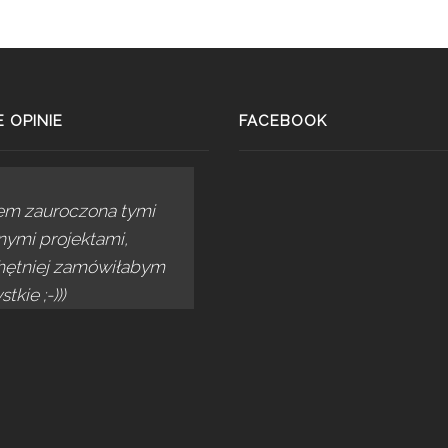
 OPINIE
FACEBOOK
em zauroczona tymi
nymi projektami,
hętniej zamówiłabym
tkie ;-)))