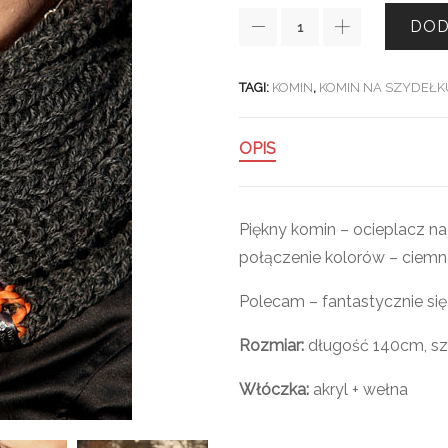
DOD
TAGI:
KOMIN
,
KOMIN NA SZYDEŁK
OPIS
Piękny komin – ocieplacz na
połączenie kolorów – ciemne
Polecam – fantastycznie się
Rozmiar:
długość 140cm, s
Włóczka:
akryl + wełna