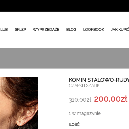
ŚLUB
SKLEP
WYPRZEDAŻE
BLOG
LOOKBOOK
JAK KUPI
KOMIN STALOWO-RUDY
CZAPKI I SZALIKI
200.00
zł
310.00
zł
1 w magazynie
ILOŚĆ