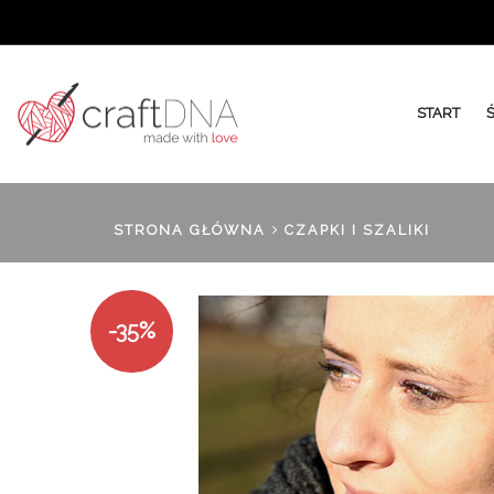
START
STRONA GŁÓWNA
CZAPKI I SZALIKI
-35%