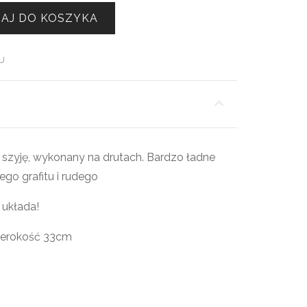
AJ DO KOSZYKA
U
 szyję, wykonany na drutach. Bardzo ładne
go grafitu i rudego
 układa!
zerokość 33cm