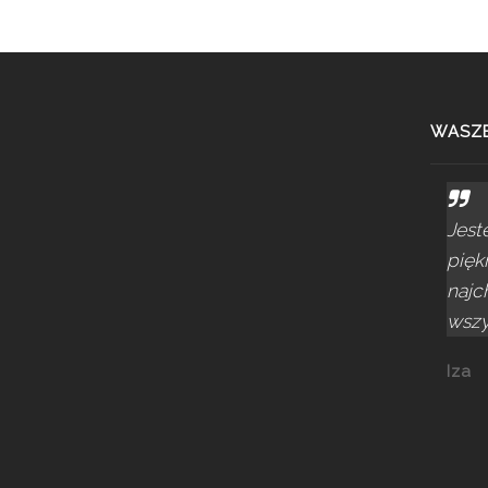
WASZE
Jest
pięk
najc
wszys
Iza