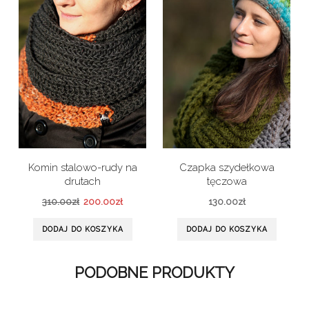
Komin stalowo-rudy na
Czapka szydełkowa
drutach
tęczowa
310.00
zł
200.00
zł
130.00
zł
DODAJ DO KOSZYKA
DODAJ DO KOSZYKA
PODOBNE PRODUKTY