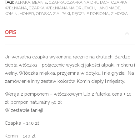
TAGI:
ALPAKA
,
BEANIE
,
CZAPKA
,
CZAPKA NA DRUTACH
,
CZAPKA
WEŁNIANA
,
CZAPKA WEŁNIANA NA DRUTACH
,
HANDMADE
,
KOMIN
,
MOHER
,
OPASKA Z ALPAKI
,
RĘCZNIE ROBIONA
,
ZIMOWA
OPIS
Uniwersalna czapka wykonana ręcznie na drutach. Bardzo
ciepła włóczka – połączenie wysokiej jakości alpaki, moheru i
wełny. Włóczka miękka, przyjemna w dotyku i nie gryzie. Na
zamówienie inny zestaw kolorów. Komin ciepły i mięsisty.
Wersja z pomponem – włóczkowym lub z futerka cena + 10
zł, pompon naturalny 50 zł
W zestawie taniej!
Czapka – 140 zł
Komin – 140 zł