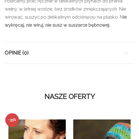
Polecamy prać ręcznie w delikatnych płynach do prania
wełny, w letniej wodzie, bez środków zmiękczających. Nie
wirować, suszyć po delikatnym odciśnięciu na płasko. N
ie
wykręcaj, nie wiruj, nie susz w suszarce bębnowej.
OPINIE (0)
NASZE OFERTY
-35%