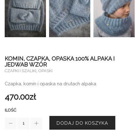
KOMIN, CZAPKA, OPASKA 100% ALPAKA I
JEDWAB WZÓR
,
CZAPKI I SZALIKI
OPASKI
Czapka, komin i opaska na drutach alpaka
470.00
zł
ILOŚĆ
DODAJ DO KOSZYKA