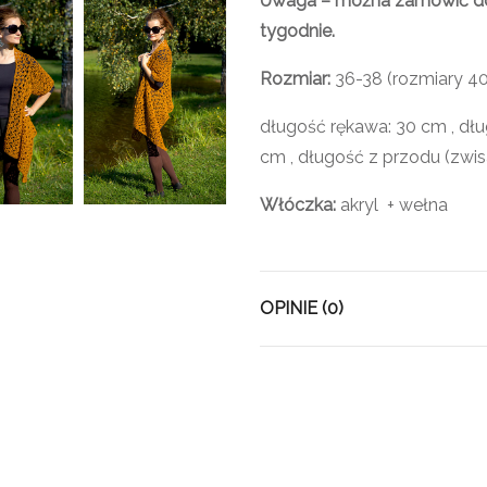
Uwaga – można zamówić dowo
tygodnie.
Rozmiar:
36-38 (rozmiary 4
długość rękawa: 30 cm , dł
cm , długość z przodu (zwis
Włóczka:
akryl + wełna
OPINIE (0)