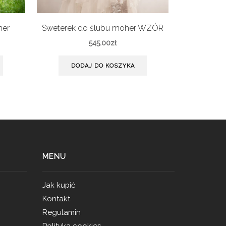
her
Sweterek do ślubu moher WZÓR
Sweterek 
545.00
zł
DODAJ DO KOSZYKA
DO
MENU
Jak kupić
Kontakt
Regulamin