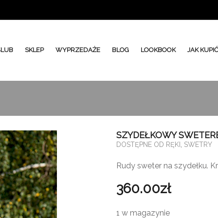
ŚLUB
SKLEP
WYPRZEDAŻE
BLOG
LOOKBOOK
JAK KUPI
SZYDEŁKOWY SWETERE
,
DOSTĘPNE OD RĘKI
SWETRY
Rudy sweter na szydełku. Kr
360.00
zł
1 w magazynie