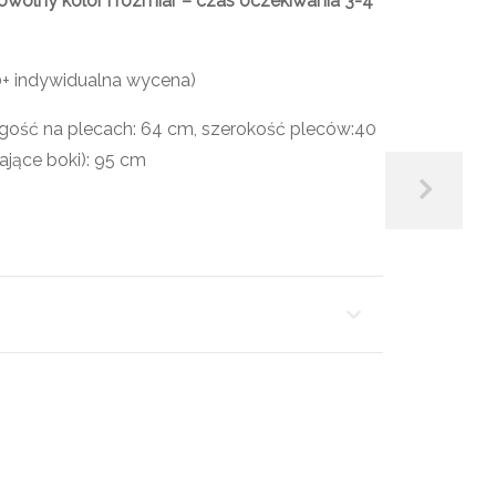
lny kolor i rozmiar – czas oczekiwania 3-4
0+ indywidualna wycena)
ugość na plecach: 64 cm, szerokość pleców:40
ające boki): 95 cm